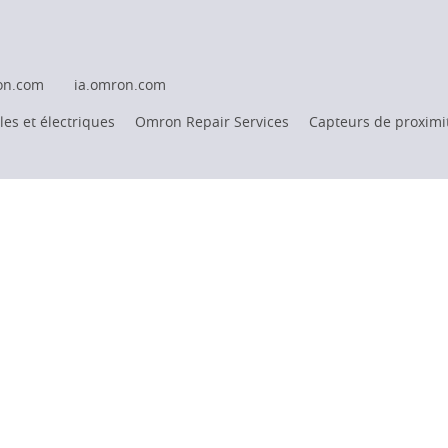
on.com
ia.omron.com
es et électriques
Omron Repair Services
Capteurs de proximi