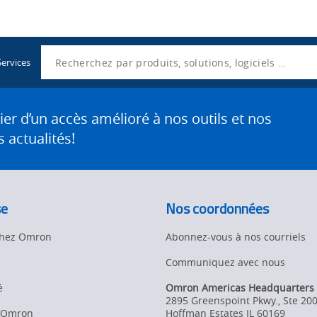
Utility
Navigation
Search
Services
 d’un accès amélioré à nos outils et nos
 actualités!
se
Nos coordonnées
 chez Omron
Abonnez-vous à nos courriels
Communiquez avec nous
é
Omron Americas Headquarters
2895 Greenspoint Pkwy., Ste 20
d’Omron
Hoffman Estates
IL
60169