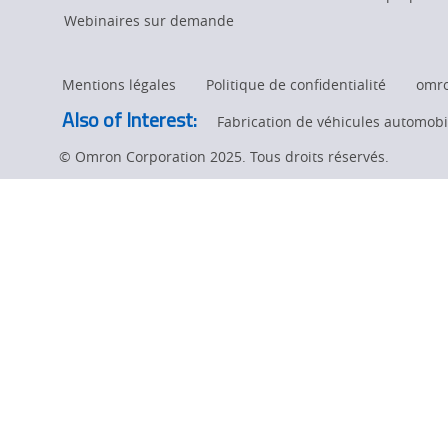
angle
page.
Webinaires sur demande
to
Mentions légales
Politique de confidentialité
omr
fix
Also of Interest:
Fabrication de véhicules automobil
© Omron Corporation 2025. Tous droits réservés.
barcode
scanning
issues