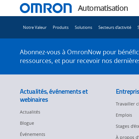
You
Automatisation
are
Main
currently
Notre Valeur
Produits
Solutions
Secteurs d’activité
Navigation
viewing
Omron
the
Site
Omron
Footer
Abonnez-vous à OmronNow pour bénéficier
Know
Know
ressources, et pour recevoir nos dernières
Your
Tech
Your
page.
Actualités, événements et
Entrepri
Tech
webinaires
Travailler
Actualités
Emplois
Blogue
Stages d’ét
Événements
À propos 