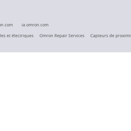
on.com
ia.omron.com
es et électriques
Omron Repair Services
Capteurs de proximi