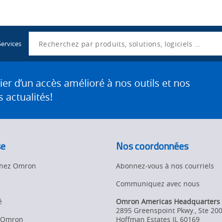
Utility
Navigation
Search
Services
 d’un accès amélioré à nos outils et nos
 actualités!
se
Nos coordonnées
 chez Omron
Abonnez-vous à nos courriels
Communiquez avec nous
é
Omron Americas Headquarters
2895 Greenspoint Pkwy., Ste 20
d’Omron
Hoffman Estates
IL
60169