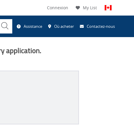
Connexion
My List
Submit
Assistance
Où acheter
Contactez-nous
Search
y application.