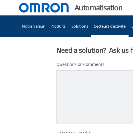
You
Automatisation
are
Main
currently
Notre Valeur
Produits
Solutions
Secteurs d’activité
Navigation
viewing
Divertissement
the
Divertissement
Need a solution? Ask us 
page.
Questions or Comments
Better