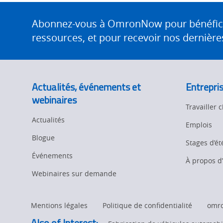
Site
Footer
Abonnez-vous à OmronNow pour bénéficier
ressources, et pour recevoir nos dernières
Actualités, événements et
Entrepri
webinaires
Travailler
Actualités
Emplois
Blogue
Stages d’ét
Événements
À propos 
Webinaires sur demande
Mentions légales
Politique de confidentialité
omr
Also of Interest: