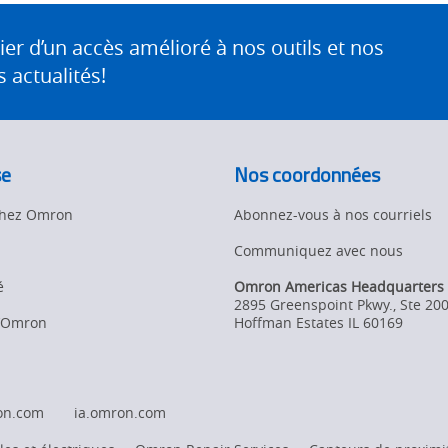
 d’un accès amélioré à nos outils et nos
 actualités!
se
Nos coordonnées
 chez Omron
Abonnez-vous à nos courriels
Communiquez avec nous
é
Omron Americas Headquarters
2895 Greenspoint Pkwy., Ste 20
d’Omron
Hoffman Estates
IL
60169
on.com
ia.omron.com