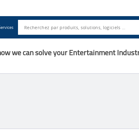
Utility
Navigation
Search
Services
how we can solve your Entertainment Industr