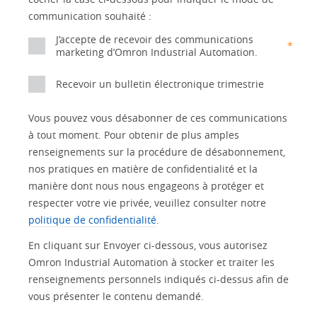
Motion and
communication souhaité :
Technical Support
Drives
J’accepte de recevoir des communications
*
Traceability
marketing d’Omron Industrial Automation.
Safety
Recevoir un bulletin électronique trimestrie
Training
Sensing
Vous pouvez vous désabonner de ces communications
Predictive Maintenance
SYSMAC
à tout moment. Pour obtenir de plus amples
renseignements sur la procédure de désabonnement,
Flexible Manufacturing
Motion and
nos pratiques en matière de confidentialité et la
Drive
manière dont nous nous engageons à protéger et
Sysmac Platform
Panel
respecter votre vie privée, veuillez consulter notre
Building
politique de confidentialité
.
Newsletter/Marketing Updates
Quality
En cliquant sur Envoyer ci-dessous, vous autorisez
Product Launches
Control
Omron Industrial Automation à stocker et traiter les
renseignements personnels indiqués ci-dessus afin de
Technical
Strategic Business Updates
vous présenter le contenu demandé.
Support