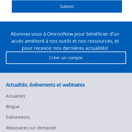
Other
Traceability
Submit
Policy
Training
Site
Product Updates
Footer
Abonnez-vous à OmronNow pour bénéficier d’un
accès amélioré à nos outils et nos ressources, et
Organizational Changes
pour recevoir nos dernières actualités!
Créer un compte
Product Discontinuation
Pricing
Actualités, événements et webinaires
Supply Chain/Demand
Forecasting
Actualités
Blogue
Événements
Webinaires sur demande