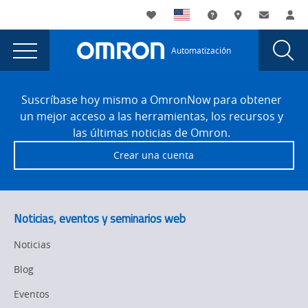
You
Utility
My List
Soporte
Dónde compra
Contacto
Ini
are
Navigation
Laun
Toggle
currently
Glob
Main
Automatización
Sear
viewing
Navigation
Dial
Why
the
Site
Why
Footer
integrated
Suscríbase hoy mismo a OmronNow para obtener
integrated
un mejor acceso a las herramientas, los recursos y
safety
safety
las últimas noticias de Omron.
is
is
Crear una cuenta
the
the
right
strategy
right
for
strategy
Noticias, eventos y seminarios web
large,
for
complex
Noticias
applications
large,
Blog
page.
complex
Eventos