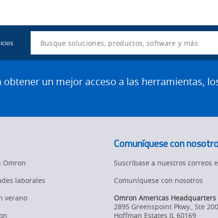
Utility
Navigation
Search
icios
btener un mejor acceso a las herramientas, lo
Comuníquese con nosotr
en Omron
Suscríbase a nuestros correos e
des laborales
Comuníquese con nosotros
en verano
Omron Americas Headquarters
2895 Greenspoint Pkwy., Ste 20
on
Hoffman Estates
IL
60169