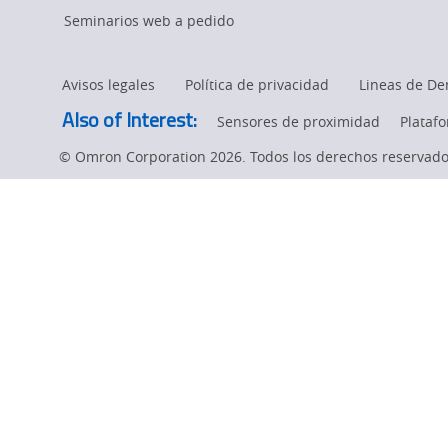
in
Solutions
Seminarios web a pedido
page.
Medical
Avisos legales
Política de privacidad
Lineas de De
Equipment
Also of Interest:
Sensores de proximidad
Plataf
© Omron Corporation 2026. Todos los derechos reservado
Manufacturing
with
Motion
Solutions