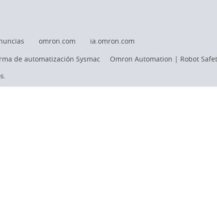
nuncias
omron.com
ia.omron.com
orma de automatización Sysmac
Omron Automation | Robot Safet
s.