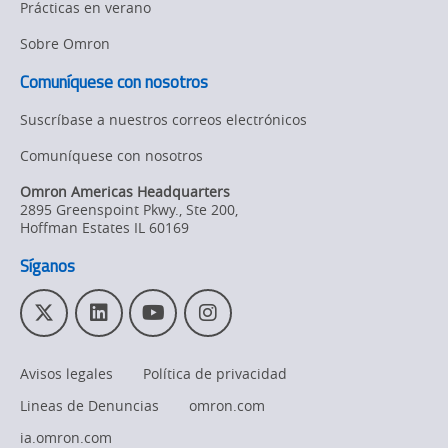
Prácticas en verano
Sobre Omron
Comuníquese con nosotros
Suscríbase a nuestros correos electrónicos
Comuníquese con nosotros
Omron Americas Headquarters
2895 Greenspoint Pkwy., Ste 200
,
Hoffman Estates
IL
60169
Síganos
T
L
Y
I
w
i
o
n
i
n
u
s
Avisos legales
Política de privacidad
t
k
T
t
t
e
u
a
Lineas de Denuncias
omron.com
e
d
b
g
r
I
e
r
ia.omron.com