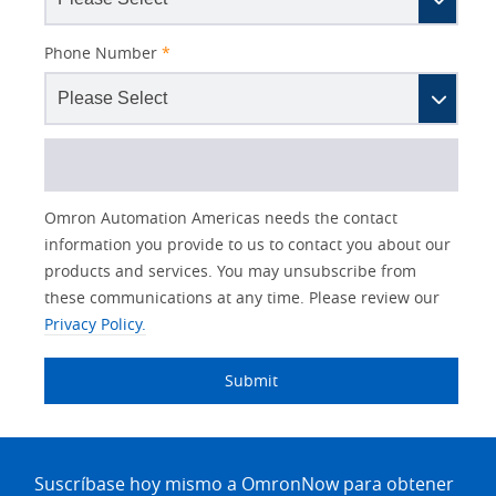
Phone Number
*
Better
Lead
I
Job
Job
Opt-in
Industry
Status
Omron Automation Americas needs the contact
Subject
Source
am
Title
Role
Marketing
information you provide to us to contact you about our
Detail
an
products and services. You may unsubscribe from
No
these communications at any time. Please review our
Privacy Policy.
Yes
Submit
Site
Footer
Suscríbase hoy mismo a OmronNow para obtener