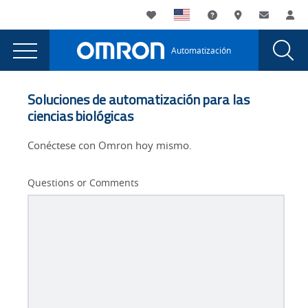
You
Utility
My List
Soporte
Dónde compra
Contacto
Ini
are
Navigation
Laun
Toggle
currently
Glob
Main
Automatización
Sear
viewing
Navigation
Dial
Promover
the
Promover
la
Soluciones de automatización para las
la
ciencias biológicas
sostenibilidad
sostenibilidad
page.
Conéctese con Omron hoy mismo.
Questions or Comments