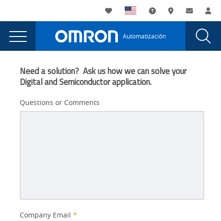
You
Utility
My List
Soporte
Dónde compra
Contacto
Ini
are
Navigation
Laun
Toggle
currently
Glob
Main
Automatización
Sear
viewing
Navigation
Dial
Soluciones
the
Soluciones
de
Need a solution? Ask us how we can solve your
de
Digital and Semiconductor application.
fabricación
fabricación
inteligente
inteligente
Questions or Comments
page.
Better
Company Email
*