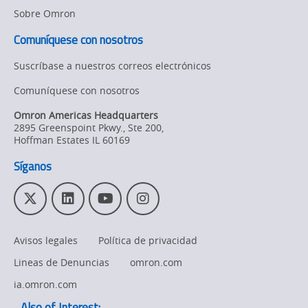
Sobre Omron
Comuníquese con nosotros
Suscríbase a nuestros correos electrónicos
Comuníquese con nosotros
Omron Americas Headquarters
2895 Greenspoint Pkwy., Ste 200
,
Hoffman Estates
IL
60169
Síganos
T
L
Y
I
w
i
o
n
i
n
u
s
Avisos legales
Política de privacidad
t
k
T
t
t
e
u
a
Lineas de Denuncias
omron.com
e
d
b
g
r
I
e
r
ia.omron.com
n
a
Also of Interest: