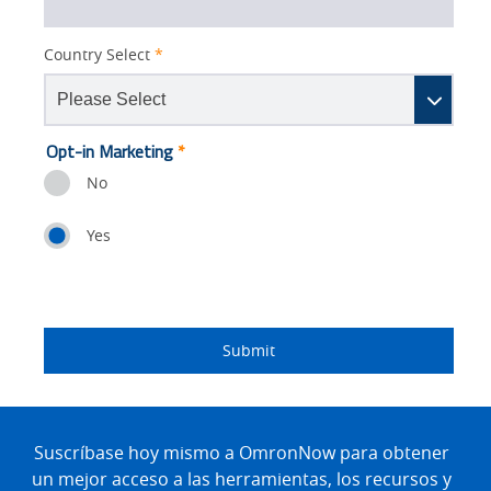
Country Select
*
Lead
Opt-in Marketing
*
Source
No
Detail
Yes
Status
I
Job
Job
Industry
custom
am
Title
Role
Submit
an
Site
Footer
Suscríbase hoy mismo a OmronNow para obtener
un mejor acceso a las herramientas, los recursos y