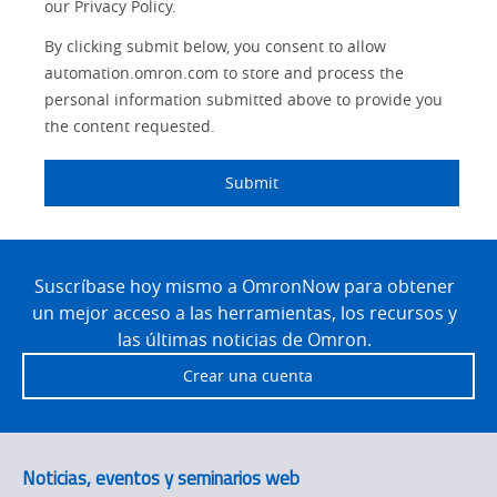
our Privacy Policy.
Motion and
By clicking submit below, you consent to allow
Flexible
Drive
Manufacturing
automation.omron.com to store and process the
personal information submitted above to provide you
Panel
Sysmac Platform
the content requested.
Building
Newsletter/Marketing
Quality
Submit
Updates
Control
Product Launches
Technical
Site
Support
Footer
Suscríbase hoy mismo a OmronNow para obtener
Strategic Business
Updates
un mejor acceso a las herramientas, los recursos y
Traceability
las últimas noticias de Omron.
Other
Training
Crear una cuenta
Policy
Product Updates
Noticias, eventos y seminarios web