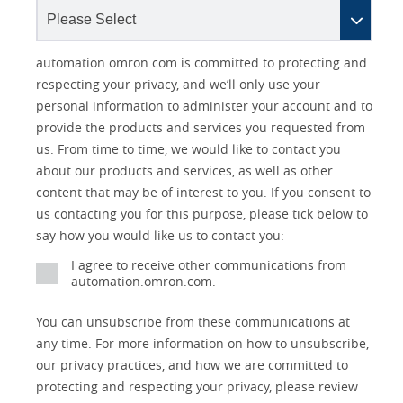
Other
Lead
I
Your
Opt-in
Product Family
Solutions Interest
Status
automation.omron.com is committed to protecting and
Lead
Source
am
Role
Marketing
Interest
respecting your privacy, and we’ll only use your
IO Link
Source
Detail
an
Automation
personal information to administer your account and to
No
Systems
provide the products and services you requested from
Panel Building
us. From time to time, we would like to contact you
Yes
Components
about our products and services, as well as other
Quality Control
content that may be of interest to you. If you consent to
Identification
us contacting you for this purpose, please tick below to
Safety Solutions
and Vision
say how you would like us to contact you:
Motion and
Technical Support
I agree to receive other communications from
Drives
automation.omron.com.
Traceability
Safety
You can unsubscribe from these communications at
any time. For more information on how to unsubscribe,
Training
Sensing
our privacy practices, and how we are committed to
protecting and respecting your privacy, please review
Predictive
SYSMAC
Maintenance