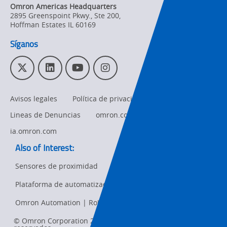
Omron Americas Headquarters
2895 Greenspoint Pkwy., Ste 200
,
Hoffman Estates
IL
60169
Síganos
T
L
Y
I
w
i
o
n
i
n
u
s
Avisos legales
Política de privacidad
t
k
T
t
t
e
u
a
Lineas de Denuncias
omron.com
e
d
b
g
r
I
e
r
ia.omron.com
n
a
Also of Interest:
m
Sensores de proximidad
Plataforma de automatización Sysmac
Ret
t
Omron Automation | Robot Safety Services
pa
sta
© Omron Corporation 2026. Todos los derechos