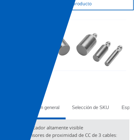
Soporte de producto
Tabs
Descripción general
Selección de SKU
Especifi
Indicador altamente visible
Sensores de proximidad de CC de 3 cables: