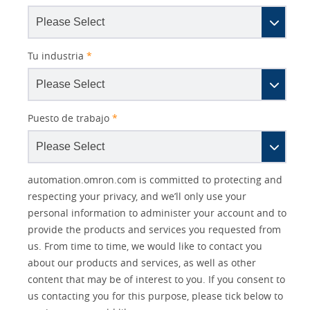
Tu industria
*
Puesto de trabajo
*
Other
Lead
I
Your
Opt-in
Product Family
Solutions Interest
Status
automation.omron.com is committed to protecting and
Lead
Source
am
Role
Marketing
Interest
respecting your privacy, and we’ll only use your
IO Link
Source
Detail
an
Automation
personal information to administer your account and to
No
Systems
provide the products and services you requested from
Panel Building
us. From time to time, we would like to contact you
Yes
Components
about our products and services, as well as other
Quality Control
content that may be of interest to you. If you consent to
Identification
us contacting you for this purpose, please tick below to
Safety Solutions
and Vision