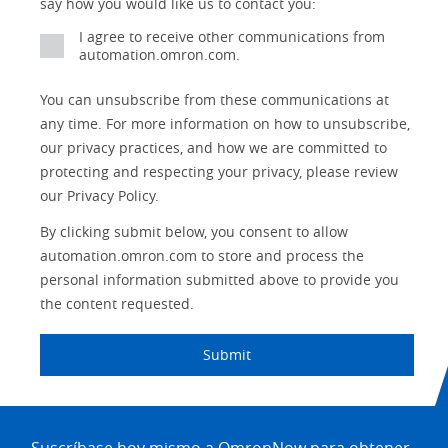
say how you would like us to contact you:
Motion and
Technical Support
I agree to receive other communications from
Drives
automation.omron.com.
Traceability
Safety
You can unsubscribe from these communications at
any time. For more information on how to unsubscribe,
Training
Sensing
our privacy practices, and how we are committed to
protecting and respecting your privacy, please review
Predictive
SYSMAC
Maintenance
our Privacy Policy.
Motion and
By clicking submit below, you consent to allow
Flexible
Drive
Manufacturing
automation.omron.com to store and process the
personal information submitted above to provide you
Panel
Sysmac Platform
the content requested.
Building
Newsletter/Marketing
Quality
Submit
Updates
Control
Product Launches
Technical
Site
Support
Footer
Strategic Business