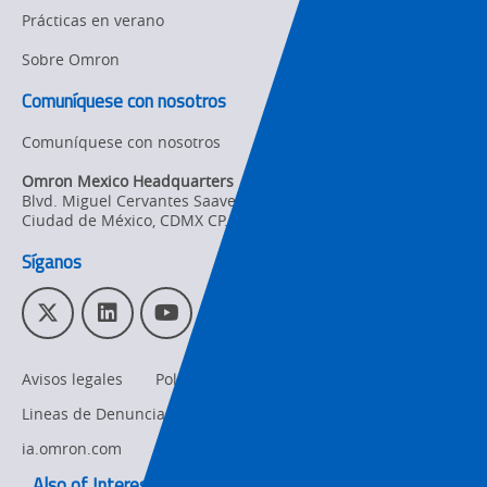
Prácticas en verano
Sobre Omron
Comuníquese con nosotros
Comuníquese con nosotros
Omron Mexico Headquarters
Blvd. Miguel Cervantes Saavedra 169 piso 1, Col. Granada
,
Ciudad de México,
CDMX
CP. 11520
Síganos
T
L
Y
I
w
i
o
n
i
n
u
s
Avisos legales
Política de privacidad
t
k
T
t
t
e
u
a
Lineas de Denuncias
omron.com
e
d
b
g
r
I
e
r
ia.omron.com
n
a
Also of Interest: