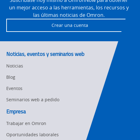
Suscríbase hoy mismo a OmronNow para obtener
Updates
un mejor acceso a las herramientas, los recursos y
Traceability
las últimas noticias de Omron.
Other
Training
Crear una cuenta
Policy
Product Updates
Noticias, eventos y seminarios web
Organizational
Noticias
Changes
Blog
Product
Discontinuation
Eventos
Seminarios web a pedido
Pricing
Empresa
Supply
Chain/Demand
Trabajar en Omron
Forecasting
Oportunidades laborales