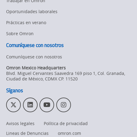
Trabajar en Omron
Oportunidades laborales
Prácticas en verano
Sobre Omron
Comuníquese con nosotros
Comuníquese con nosotros
Omron Mexico Headquarters
Blvd. Miguel Cervantes Saavedra 169 piso 1, Col. Granada
,
Ciudad de México,
CDMX
CP. 11520
Síganos
T
L
Y
I
w
i
o
n
i
n
u
s
Avisos legales
Política de privacidad
t
k
T
t
t
e
u
a
Lineas de Denuncias
omron.com