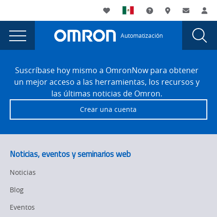
You
Utility
My List
Soporte
Dónde compra
Contacto
Ac
are
Navigation
Laun
Toggle
currently
Glob
Main
Automatización
Sear
viewing
Navigation
Dial
Cinco
the
Site
Cinco
Footer
consideraciones
Suscríbase hoy mismo a OmronNow para obtener
consideraciones
un mejor acceso a las herramientas, los recursos y
para
para
las últimas noticias de Omron.
la
la
Crear una cuenta
seguridad
seguridad
de
robots
de
móviles
robots
Noticias, eventos y seminarios web
page.
móviles
Noticias
Blog
Eventos