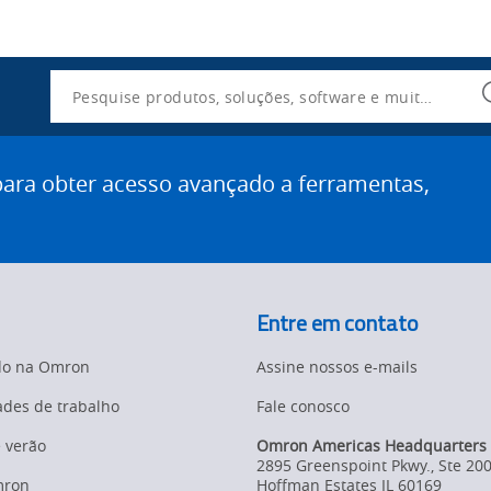
Utility
Navigation
Search
ra obter acesso avançado a ferramentas,
Entre em contato
do na Omron
Assine nossos e-mails
des de trabalho
Fale conosco
e verão
Omron Americas Headquarters
2895 Greenspoint Pkwy., Ste 20
mron
Hoffman Estates
IL
60169