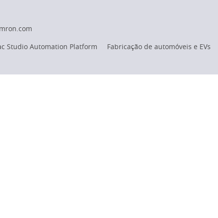
omron.com
c Studio Automation Platform
Fabricação de automóveis e EVs