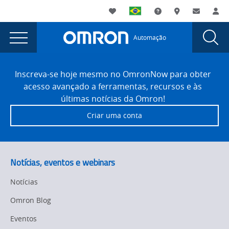
You
Utility
My List
Suporte
Onde comprar
Contato
Log
are
Navigation
Laun
Toggle
currently
Glob
Main
Automação
Sear
viewing
Navigation
Dial
Omron
the
Site
Omron
Footer
Automation
Inscreva-se hoje mesmo no OmronNow para obter
Automation
acesso avançado a ferramentas, recursos e às
Honors
Honors
últimas notícias da Omron!
Flow
Flow
Criar uma conta
Waterjet
Waterjet
With
Innovation
With
Award
Innovation
Notícias, eventos e webinars
and
Award
Donation
Notícias
to
and
Omron Blog
SME
Donation
Education
Eventos
Foundation