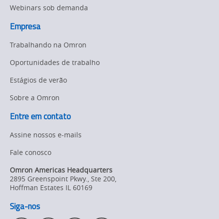
to
Webinars sob demanda
page.
SME
Empresa
Education
Trabalhando na Omron
Foundation
Oportunidades de trabalho
Estágios de verão
Sobre a Omron
Entre em contato
Assine nossos e-mails
Fale conosco
Omron Americas Headquarters
2895 Greenspoint Pkwy., Ste 200
,
Hoffman Estates
IL
60169
Siga-nos