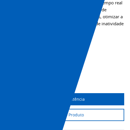
comunicação IO-Link fornecem visibilidade em tempo real
e monitoramento remoto, ajudando as equipes de
manutenção e produção a antecipar problemas, otimizar a
distribuição de energia e minimizar o tempo de inatividade
em aplicações exigentes.
+55 11 5039-2110
Especificações técnicas
Download do CAD
Imprimir página
Obtenha assistência
Suporte ao Produto