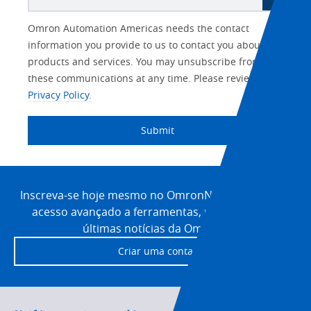
Other
Lead
I
Your
Opt-in
Product Family
Solutions Interest
Status
Omron Automation Americas needs the contact
Lead
Source
am
Role
Marketing
Interest
information you provide to us to contact you about our
IO Link
Source
Detail
an
Automation
products and services. You may unsubscribe from
No
Systems
these communications at any time. Please review our
Panel Building
Privacy Policy.
Yes
Components
Quality Control
Submit
Identification
Safety Solutions
and Vision
Site
Motion and
Technical Support
Drives
Footer
Inscreva-se hoje mesmo no OmronNow para obter
acesso avançado a ferramentas, recursos e às
Traceability
Safety
últimas notícias da Omron!
Training
Criar uma conta
Sensing
Predictive
SYSMAC
Maintenance