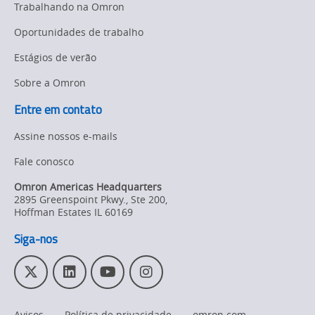
Trabalhando na Omron
Oportunidades de trabalho
Estágios de verão
Sobre a Omron
Entre em contato
Assine nossos e-mails
Fale conosco
Omron Americas Headquarters
2895 Greenspoint Pkwy., Ste 200
,
Hoffman Estates
IL
60169
Siga-nos
T
L
Y
I
w
i
o
n
i
n
u
s
Avisos
Política de privacidade
omron.com